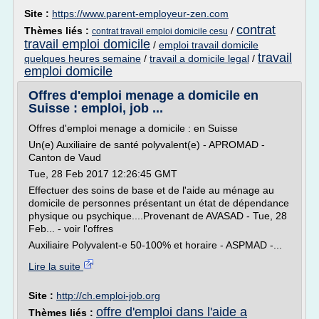
Site :
https://www.parent-employeur-zen.com
contrat
Thèmes liés :
/
contrat travail emploi domicile cesu
travail emploi domicile
/
emploi travail domicile
travail
quelques heures semaine
/
travail a domicile legal
/
emploi domicile
Offres d'emploi menage a domicile en
Suisse : emploi, job ...
Offres d'emploi menage a domicile : en Suisse
Un(e) Auxiliaire de santé polyvalent(e) - APROMAD -
Canton de Vaud
Tue, 28 Feb 2017 12:26:45 GMT
Effectuer des soins de base et de l'aide au ménage au
domicile de personnes présentant un état de dépendance
physique ou psychique....Provenant de AVASAD - Tue, 28
Feb... - voir l'offres
Auxiliaire Polyvalent-e 50-100% et horaire - ASPMAD -...
Lire la suite
Site :
http://ch.emploi-job.org
offre d'emploi dans l'aide a
Thèmes liés :