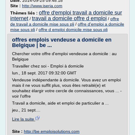
Date:
2014-09-25 09:48:18
Site :
http://www.iseria.com
offre d'emploi travail a domicile sur
Thèmes liés :
internet
travail a domicile offre d emploi
/
/
offre
de travail a domicile mise sous pli
/
offre d'emploi a domicile
mise sous pli
/
offre d emploi domicile mise sous pli
offres emplois vendeuse a domicile en
Belgique | be ...
Chercher votre offre d'emploi vendeuse a domicile : au
Belgique
Travailler chez soi - Emploi à domicile
lun., 18 sept. 2017 09:32:00 GMT
Vendeuse indépendante à domicile. Vous avez un emploi
mais il ne vous suffit plus, vous êtes retraité(e) et
souhaitez élargir votre cercle de connaissances, vous ... -
voir l'offre
Travail a domicile, aide et emploi de particulier a ...
jeu., 21 sept....
Lire la suite
Site :
http://be.emploisolutions.com