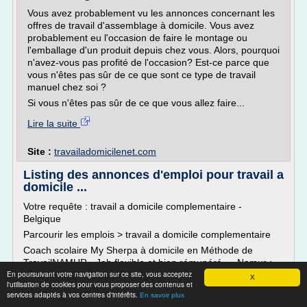
Vous avez probablement vu les annonces concernant les
offres de travail d'assemblage à domicile. Vous avez
probablement eu l'occasion de faire le montage ou
l'emballage d'un produit depuis chez vous. Alors, pourquoi
n'avez-vous pas profité de l'occasion? Est-ce parce que
vous n'êtes pas sûr de ce que sont ce type de travail
manuel chez soi ?
Si vous n'êtes pas sûr de ce que vous allez faire...
Lire la suite
Site :
travailadomicilenet.com
Listing des annonces d'emploi pour travail a
domicile ...
Votre requête : travail a domicile complementaire -
Belgique
Parcourir les emplois > travail a domicile complementaire
Coach scolaire My Sherpa à domicile en Méthode de
TravailNAMUR - Job flexible et bien rémunéré - - Namur :
En poursuivant votre navigation sur ce site, vous acceptez
Description de la fonction. Ta mission. faire en sorte que tes
X
l'utilisation de cookies pour vous proposer des contenus et
élèves atteignent leurs objectifs en fournissant à chacun
services adaptés à vos centres d'intérêts.
En savoir plus
une méthode de travail adaptée, des...