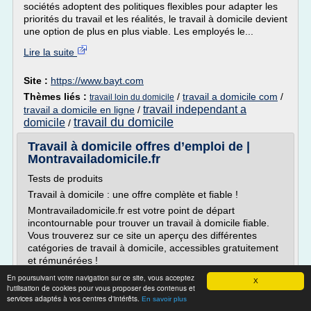
sociétés adoptent des politiques flexibles pour adapter les
priorités du travail et les réalités, le travail à domicile devient
une option de plus en plus viable. Les employés le...
Lire la suite
Site :
https://www.bayt.com
Thèmes liés :
/
travail a domicile com
/
travail loin du domicile
travail independant a
travail a domicile en ligne
/
travail du domicile
domicile
/
Travail à domicile offres d’emploi de |
Montravailadomicile.fr
Tests de produits
Travail à domicile : une offre complète et fiable !
Montravailadomicile.fr est votre point de départ
incontournable pour trouver un travail à domicile fiable.
Vous trouverez sur ce site un aperçu des différentes
catégories de travail à domicile, accessibles gratuitement
et rémunérées !
Montravailadomicile.fr ne peut bien entendu pas se porter
En poursuivant votre navigation sur ce site, vous acceptez
X
l'utilisation de cookies pour vous proposer des contenus et
garant pour toutes les...
services adaptés à vos centres d'intérêts.
En savoir plus
Lire la suite