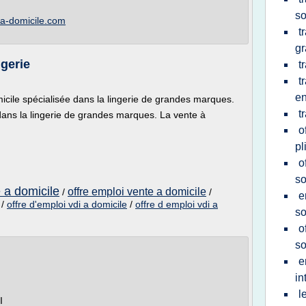
so
-a-domicile.com
t
gr
gerie
t
t
e
icile spécialisée dans la lingerie de grandes marques.
t
dans la lingerie de grandes marques. La vente à
o
pl
o
so
e a domicile
offre emploi vente a domicile
/
/
e
/
offre d'emploi vdi a domicile
/
offre d emploi vdi a
so
o
so
e
in
l
I