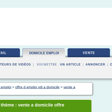
AIL
VENTE
DOMICILE EMPLOI
TEURS DE VIDÉOS
| SOUMETTRE :
UN ARTICLE
|
ANNONCER
|
e emploi
>
offre d emploi vdi a domicile
>
vente a
 thème : vente a domicile offre