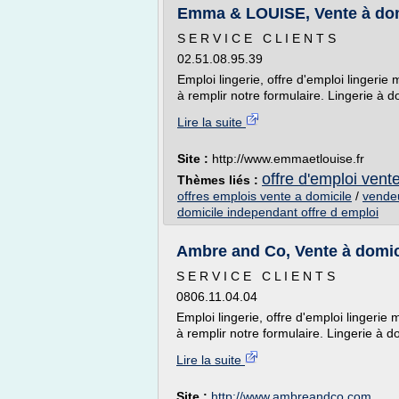
Emma & LOUISE, Vente à domici
S E R V I C E C L I E N T S
02.51.08.95.39
Emploi lingerie, offre d'emploi lingerie
à remplir notre formulaire. Lingerie à do
Lire la suite
Site :
http://www.emmaetlouise.fr
offre d'emploi vent
Thèmes liés :
offres emplois vente a domicile
/
vendeu
domicile independant offre d emploi
Ambre and Co, Vente à domici
S E R V I C E C L I E N T S
0806.11.04.04
Emploi lingerie, offre d'emploi lingerie
à remplir notre formulaire. Lingerie à do
Lire la suite
Site :
http://www.ambreandco.com