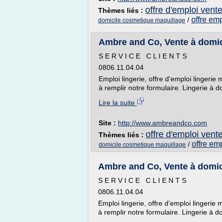
offre d'emploi vent
Thèmes liés :
offre em
/
domicile cosmetique maquillage
Ambre and Co, Vente à domici
S E R V I C E C L I E N T S
0806.11.04.04
Emploi lingerie, offre d'emploi lingerie
à remplir notre formulaire. Lingerie à do
Lire la suite
Site :
http://www.ambreandco.com
offre d'emploi vent
Thèmes liés :
offre em
/
domicile cosmetique maquillage
Ambre and Co, Vente à domici
S E R V I C E C L I E N T S
0806.11.04.04
Emploi lingerie, offre d'emploi lingerie
à remplir notre formulaire. Lingerie à do