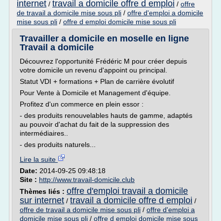
internet
travail a domicile offre d emploi
/
/
offre
de travail a domicile mise sous pli
/
offre d'emploi a domicile
mise sous pli
/
offre d emploi domicile mise sous pli
Travailler a domicile en moselle en ligne
Travail a domicile
Découvrez l'opportunité Frédéric M pour créer depuis
votre domicile un revenu d'appoint ou principal.
Statut VDI + formations + Plan de carrière évolutif
Pour Vente à Domicile et Management d'équipe.
Profitez d'un commerce en plein essor :
- des produits renouvelables hauts de gamme, adaptés
au pouvoir d'achat du fait de la suppression des
intermédiaires..
- des produits naturels...
Lire la suite
Date:
2014-09-25 09:48:18
Site :
http://www.travail-domicile.club
offre d'emploi travail a domicile
Thèmes liés :
sur internet
travail a domicile offre d emploi
/
/
offre de travail a domicile mise sous pli
/
offre d'emploi a
domicile mise sous pli
/
offre d emploi domicile mise sous