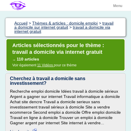
Menu
Accueil
>
Thèmes & articles : domicile emploi
>
travail
a domicile sur internet gratuit
>
travail a domicile via
internet gratuit
Articles sélectionnés pour le thème :
travail a domicile via internet gratuit
110 articles
→
Voir également
11 Vidéos
pour ce thème
Cherchez à travail a domicile sans
investissement?
Recherche emploi domicile Idées travail à domicile sérieux
Argent a gagner sur internet Travail informatique a domicile
Achat site dencre Travail a domicile serieux sans
investissement travail sérieux à domicile Site a vendre
ecommerce Second emploi a domicile Offre emploi domicile
Travail en ligne à domicile Trouver un emploi à domicile
Gagner argent par internet Site internet à vendre...