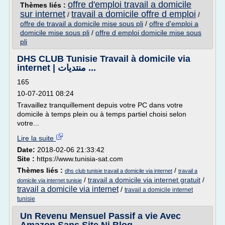
offre d'emploi travail a domicile
Thèmes liés :
sur internet
travail a domicile offre d emploi
/
/
offre de travail a domicile mise sous pli
/
offre d'emploi a
domicile mise sous pli
/
offre d emploi domicile mise sous
pli
DHS CLUB Tunisie Travail à domicile via
internet | منتديات ...
165
10-07-2011 08:24
Travaillez tranquillement depuis votre PC dans votre
domicile à temps plein ou à temps partiel choisi selon
votre...
Lire la suite
Date:
2018-02-06 21:33:42
Site :
https://www.tunisia-sat.com
Thèmes liés :
/
dhs club tunisie travail a domicile via internet
travail a
/
travail a domicile via internet gratuit
/
domicile via internet tunisie
travail a domicile via internet
/
travail a domicile internet
tunisie
Un Revenu Mensuel Passif a vie Avec