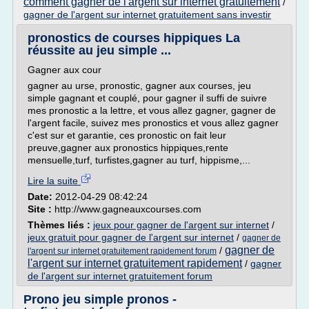
comment gagner de l'argent sur internet gratuitement
/
gagner de l'argent sur internet gratuitement sans investir
pronostics de courses hippiques La
réussite au jeu simple ...
Gagner aux cour
gagner au urse, pronostic, gagner aux courses, jeu
simple gagnant et couplé, pour gagner il suffi de suivre
mes pronostic a la lettre, et vous allez gagner, gagner de
l'argent facile, suivez mes pronostics et vous allez gagner
c'est sur et garantie, ces pronostic on fait leur
preuve,gagner aux pronostics hippiques,rente
mensuelle,turf, turfistes,gagner au turf, hippisme,...
Lire la suite
Date:
2012-04-29 08:42:24
Site :
http://www.gagneauxcourses.com
Thèmes liés :
jeux pour gagner de l'argent sur internet
/
jeux gratuit pour gagner de l'argent sur internet
/
gagner de
gagner de
/
l'argent sur internet gratuitement rapidement forum
l'argent sur internet gratuitement rapidement
/
gagner
de l'argent sur internet gratuitement forum
Prono jeu simple pronos -