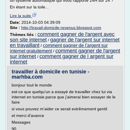
un système automatique qui vous rapporte 24H sur 24 ?
En étant sur la toile...
Lire la suite
Date:
2014-10-03 04:39:09
Site :
http://travail-domicile-revenus.blogspot.com
comment gagner de l'argent avec
Thèmes liés :
son site internet
gagner de l'argent sur internet
/
en travaillant
comment gagner de l'argent sur
/
comment gagner de l'argent
internet gratuitement
/
sur internet
comment gagner de l argent sur
/
internet
travailler à domicile en tunisie -
marhba.com
bonjour tout le monde
est-ce que quelqu'un a essayé de travailler chez lui via
internet en tunisie.parce que j'aimerai bien essayer de le
faire
si vous pouvez m'aider ce serait extrêmement gentil
et merci d'avance
Messages
90