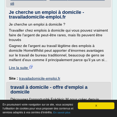
pli
Je cherche un emploi à domicile -
travailadomicile-emploi.fr
Je cherche un emploi à domicile ?
Travailler chez emplois à domicile qui vous pouvez vraiment
faire de l'argent de peut-être rares, mais Ils peuvent être
trouvés
Gagnez de l'argent au travail légitime des emplois à
domicile HomeWhilst peut apporter d'énormes avantages
sur le travail de bureau traditionnel, beaucoup de gens se
méfient d'eux comme il principalement parce qu'il ya un si...
Lire la suite
Site :
travailadomicile-emploi.fr
travail à domicile - offre d'emploi a
domicile
Découvrez l'opportunité Frédéric M pour créer depuis
votre domicile un revenu d'appoint ou principal.
En poursuivant votre navigation sur ce site, vous acceptez
X
l'utilisation de cookies pour vous proposer des contenus et
Statut VDI + formations + Plan de carrière évolutif
services adaptés à vos centres d'intérêts.
En savoir plus
Pour Vente à Domicile et Management d'équipe.