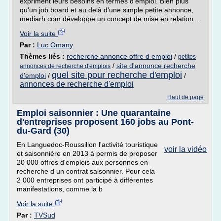
expriment leurs besoins en termes d'emploi. Bien plus
qu'un job board et au delà d'une simple petite annonce,
mediarh.com développe un concept de mise en relation...
Voir la suite
Par :
Luc Omany
Thèmes liés :
recherche annonce offre d emploi
/
petites
/
site d'annonce recherche
annonces de recherche d'emplois
quel site pour recherche d'emploi
d'emploi
/
/
annonces de recherche d'emploi
Haut de page
Emploi saisonnier : Une quarantaine
d'entreprises proposent 160 jobs au Pont-
du-Gard (30)
En Languedoc-Roussillon l'activité touristique
voir la vidéo
et saisonnière en 2013 à permis de proposer
20 000 offres d'emplois aux personnes en
recherche d un contrat saisonnier. Pour cela
2 000 entreprises ont participé à différentes
manifestations, comme la b
Voir la suite
Par :
TVSud