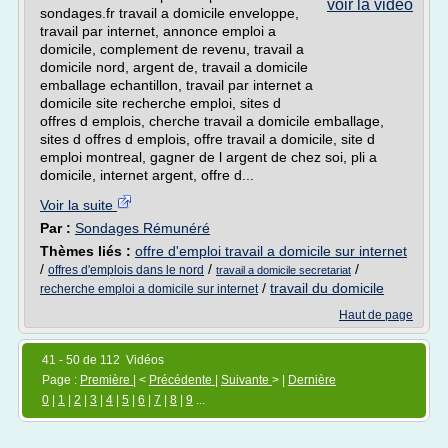
voir la vidéo
sondages.fr travail a domicile enveloppe,
travail par internet, annonce emploi a
domicile, complement de revenu, travail a
domicile nord, argent de, travail a domicile
emballage echantillon, travail par internet a
domicile site recherche emploi, sites d
offres d emplois, cherche travail a domicile emballage,
sites d offres d emplois, offre travail a domicile, site d
emploi montreal, gagner de l argent de chez soi, pli a
domicile, internet argent, offre d...
Voir la suite
Par :
Sondages Rémunéré
Thèmes liés :
offre d'emploi travail a domicile sur internet
/
/
/
offres d'emplois dans le nord
travail a domicile secretariat
/
travail du domicile
recherche emploi a domicile sur internet
Haut de page
41 - 50 de 112 Vidéos
Page :
Première
| <
Précédente
|
Suivante
> |
Dernière
0
|
1
|
2
|
3
|
4
|
5
|
6
|
7
|
8
|
9
...