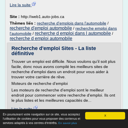
Lire la suite
Site :
http://web1.auto-jobs.ca
Thèmes liés :
recherche d'emplois dans l'automobile
/
recherche d'emploi automobile
/
recherche emploi dans
recherche d emploi dans l automobile
l'automobile
/
/
recherche d emploi automobile
Recherche d'emploi Sites - La liste
définitive
Trouver un emploi est difficile. Nous voulons qu'il soit plus
facile, donc nous avons compilé les meilleurs sites de
recherche d'emploi dans un endroit pour vous aider à
trouver votre carrière de rêve.
Moteurs de recherche d'emploi
Les moteurs de recherche d'emploi sont le meilleur
endroit pour commencer votre recherche d'emploi. Ils ont
le plus listes et les meilleures capacités de...
Lire la suite
En poursuivant votre navigation sur ce site, vous acceptez
Date:
2017-08-30 21:51:20
X
l'utilisation de cookies pour vous proposer des contenus et
Site :
https://www.visualcv.com
services adaptés à vos centres d'intérêts.
En savoir plus