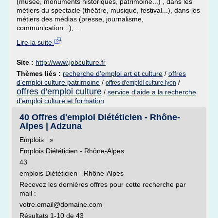
(musée, monuments historiques, patrimoine...) , dans les
métiers du spectacle (théâtre, musique, festival...), dans les
métiers des médias (presse, journalisme,
communication...),...
Lire la suite
Site :
http://www.jobculture.fr
Thèmes liés :
recherche d'emploi art et culture
/
offres
d'emploi culture patrimoine
/
/
offres d'emploi culture lyon
offres d'emploi culture
/
service d'aide a la recherche
d'emploi culture et formation
40 Offres d'emploi Diététicien - Rhône-
Alpes | Adzuna
Emplois »
Emplois Diététicien - Rhône-Alpes
43
emplois Diététicien - Rhône-Alpes
Recevez les dernières offres pour cette recherche par
mail :
votre.email@domaine.com
Résultats 1-10 de 43